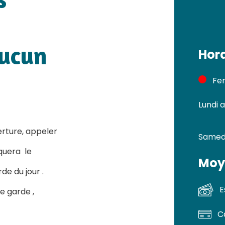
aucun
Hora
Fer
Lundi 
erture, appeler
Samed
iquera le
Moy
de du jour .
E
e garde ,
C