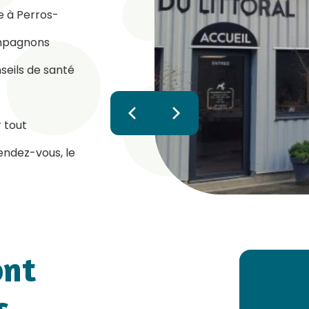
ée à Perros-
ompagnons
seils de santé
chevron_left
chevron_right
 tout
ndez-vous, le
ont
us