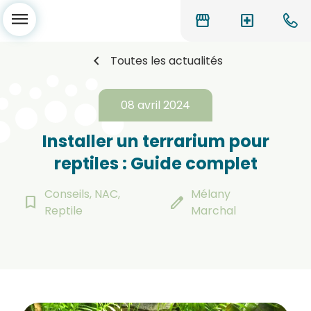
menu
storefront
local_hospital
chevron_left
Toutes les actualités
08 avril 2024
Installer un terrarium pour
reptiles : Guide complet
Conseils, NAC,
Mélany
bookmark_border
edit
Reptile
Marchal