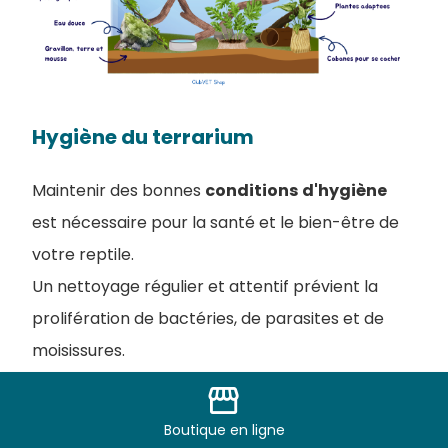
Hygiène du terrarium
Maintenir des bonnes
conditions
d'hygiène
est nécessaire pour la santé et le bien-être de
votre reptile.
Un nettoyage régulier et attentif prévient la
prolifération de bactéries, de parasites et de
moisissures.
storefront
Un terrarium
humide
demandera plus
Boutique
en ligne
d'attention qu'un terrarium sec.