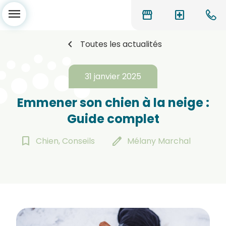
menu
storefront
local_hospital
chevron_left
Toutes les actualités
31 janvier 2025
Emmener son chien à la neige​ :
Guide complet
bookmark_border
edit
Chien, Conseils
Mélany Marchal