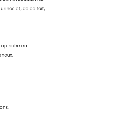
ines et, de ce fait,
rop riche en
énaux.
ions.