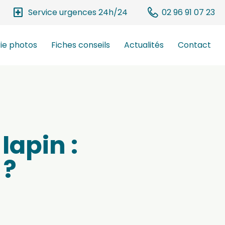
local_hospital
Service urgences 24h/24
02 96 91 07 23
ie photos
Fiches conseils
Actualités
Contact
lapin :
 ?