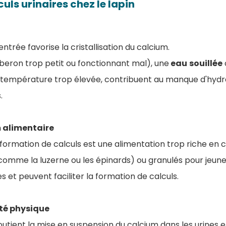
uls urinaires chez le lapin
ntrée favorise la cristallisation du calcium.
beron trop petit ou fonctionnant mal), une
eau
souillée
 température trop élevée, contribuent au manque d'hydrat
.
m alimentaire
formation de calculs est une alimentation trop riche en c
comme la luzerne ou les épinards) ou granulés pour jeune
s et peuvent faciliter la formation de calculs.
ité physique
soutient la mise en suspension du calcium dans les urines 