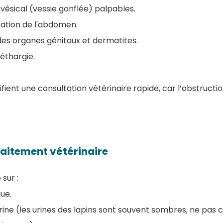
 vésical (vessie gonflée) palpables.
pation de l'abdomen.
 des organes génitaux et dermatites.
léthargie.
ient une consultation vétérinaire rapide, car l’obstructio
raitement vétérinaire
sur :
ue.
rine (les urines des lapins sont souvent sombres, ne pas