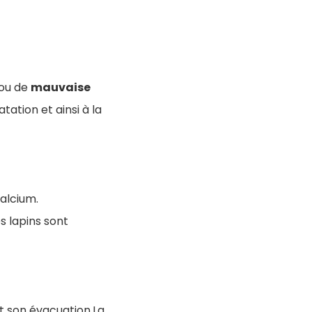
ou de
mauvaise
ation et ainsi à la
alcium.
s lapins sont
et son évacuation.La