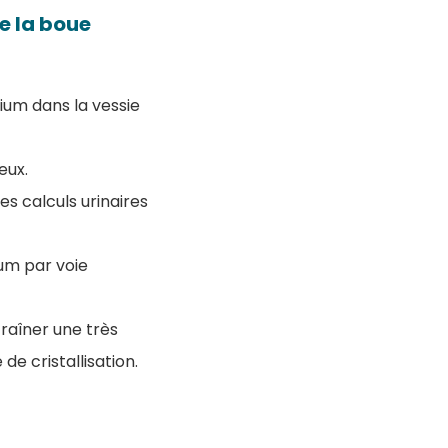
ue la boue
ium dans la vessie
eux.
es calculs urinaires
ium par voie
traîner une très
e cristallisation.