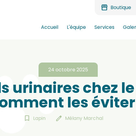
storefront
Boutique
Accueil
L'équipe
Services
Galer
24 octobre 2025
s urinaires chez le 
omment les éviter
bookmark_border
edit
Lapin
Mélany Marchal