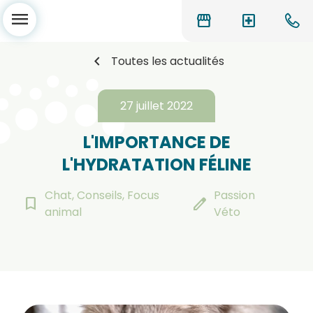
menu
storefront
local_hospital
chevron_left
Toutes les actualités
27 juillet 2022
L'IMPORTANCE DE
L'HYDRATATION FÉLINE
Chat, Conseils, Focus
Passion
bookmark_border
edit
animal
Véto