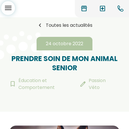
menu
storefront
local_hospital
chevron_left
Toutes les actualités
24 octobre 2022
PRENDRE SOIN DE MON ANIMAL
SENIOR
Éducation et
Passion
bookmark_border
edit
Comportement
Véto