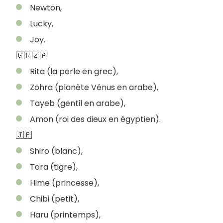
Newton,
Lucky,
Joy.
🇬🇷🇿🇦
Rita (la perle en grec),
Zohra (planète Vénus en arabe),
Tayeb (gentil en arabe),
Amon (roi des dieux en égyptien).
🇯🇵
Shiro (blanc),
Tora (tigre),
Hime (princesse),
Chibi (petit),
Haru (printemps),