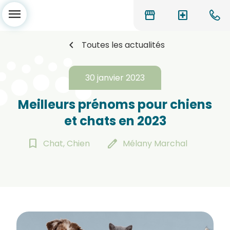
menu
storefront
local_hospital
chevron_left
Toutes les actualités
30 janvier 2023
Meilleurs prénoms pour chiens
et chats en 2023
bookmark_border
edit
Chat, Chien
Mélany Marchal