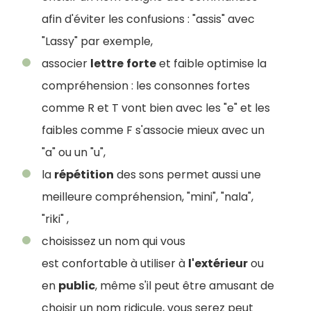
afin d'éviter les confusions : "assis" avec
"Lassy" par exemple,
associer
lettre
forte
et faible optimise la
compréhension : les consonnes fortes
comme R et T vont bien avec les "e" et les
faibles comme F s'associe mieux avec un
"a" ou un "u",
la
répétition
des sons permet aussi une
meilleure compréhension, "mini", "nala",
"riki" ,
choisissez un nom qui vous
est confortable à utiliser à
l'extérieur
ou
en
public
, même s'il peut être amusant de
choisir un nom ridicule, vous serez peut