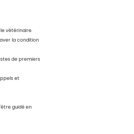
e vétérinaire.
ver la condition
estes de premiers
ppels et
d'être guidé en