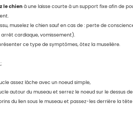
 le chien
à une laisse courte à un support fixe afin de p
ent.
 tissu, muselez le chien sauf en cas de : perte de conscien
er, arrêt cardiaque, vomissement).
 présenter ce type de symptômes, ôtez la muselière.
:
cle assez lâche avec un noeud simple,
cle autour du museau et serrez le noeud sur le dessus d
brins du lien sous le museau et passez-les derrière la tête