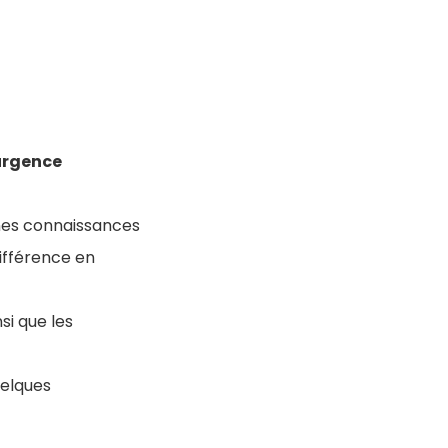
urgence
ines connaissances
différence en
si que les
uelques