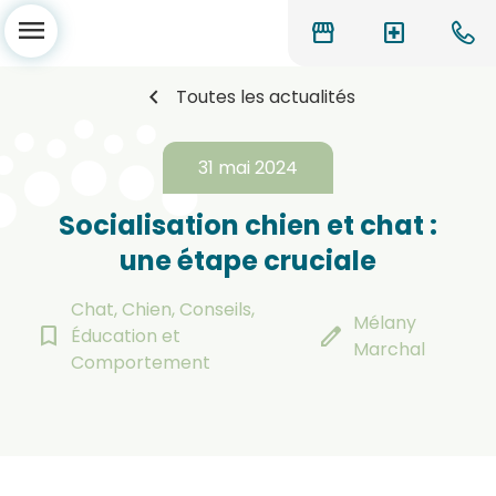
menu
storefront
local_hospital
chevron_left
Toutes les actualités
31 mai 2024
Socialisation chien et chat :
une étape cruciale
Chat, Chien, Conseils,
Mélany
bookmark_border
edit
Éducation et
Marchal
Comportement