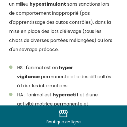
un milieu
hypostimulant
sans sanctions lors
de comportement inapproprié (pas
d'apprentissage des autos contrôles), dans la
mise en place des lots d'élevage (tous les
chiots de diverses portées mélangées) ou lors
d'un sevrage précoce.
HS : l'animal est en
hyper
vigilance
permanente et a des difficultés
à trier les informations.
HA : l'animal est
hyperactif
et à une
activité motrice permanente et
storefront
incontrôlée.
Boutique
en ligne