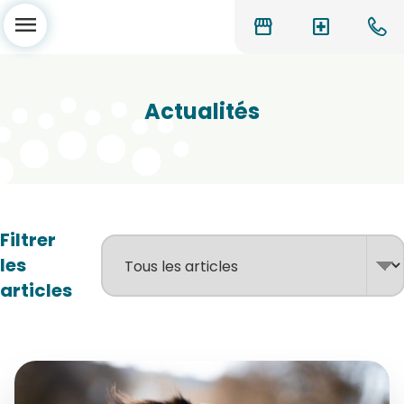
menu
storefront
local_hospital
Actualités
Filtrer
les
articles